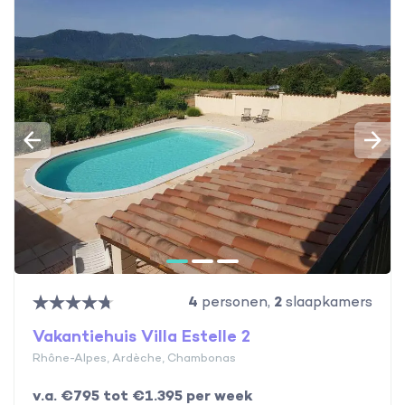
4
personen,
2
slaapkamers
Vakantiehuis Villa Estelle 2
Rhône-Alpes, Ardèche, Chambonas
v.a. €795 tot €1.395 per week