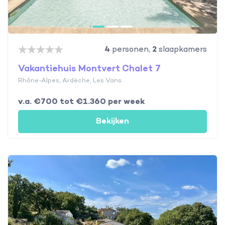
4
personen,
2
slaapkamers
Vakantiehuis Montvert Chalet 7
Rhône-Alpes, Ardèche, Les Vans
v.a. €700 tot €1.360 per week
Bekijken