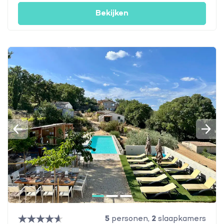
Bekijken
5
personen,
2
slaapkamers