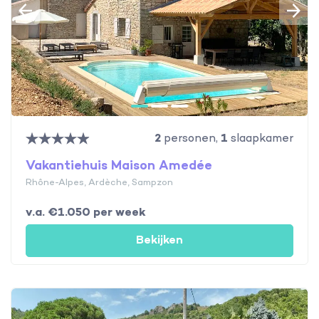
2
personen,
1
slaapkamer
Vakantiehuis Maison Amedée
Rhône-Alpes, Ardèche, Sampzon
v.a. €1.050 per week
Bekijken