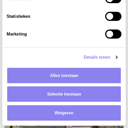
4
personen,
2
slaapkamers
Statistieken
Vakantiehuis Montvert Chalet 5
Rhône-Alpes, Ardèche, Les Vans
Marketing
v.a. €485 tot €950 per week
Bekijken
Details tonen
Alles toestaan
Selectie toestaan
Weigeren