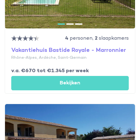
4
personen,
2
slaapkamers
Vakantiehuis Bastide Royale - Marronnier
Rhône-Alpes, Ardèche, Saint-Germain
v.a. €670 tot €1.345 per week
Bekijken