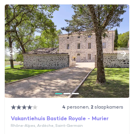
4
personen,
2
slaapkamers
Vakantiehuis Bastide Royale - Murier
Rhône-Alpes, Ardèche, Saint-Germain