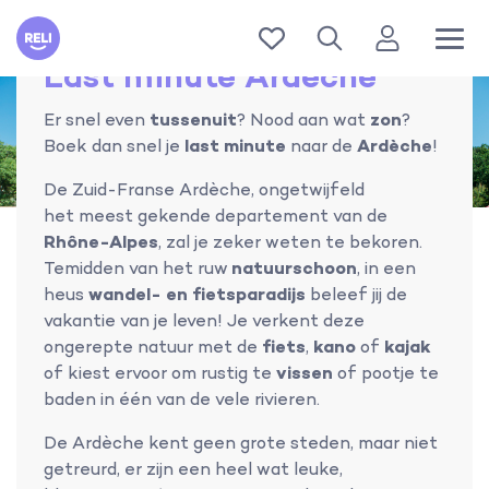
Reli
Last minute Ardèche
Er snel even
tussenuit
? Nood aan wat
zon
?
Boek dan snel je
last minute
naar de
Ardèche
!
De Zuid-Franse Ardèche, ongetwijfeld
het meest gekende departement van de
Rhône-Alpes
, zal je zeker weten te bekoren.
Temidden van het ruw
natuurschoon
, in een
heus
wandel- en fietsparadijs
beleef jij de
vakantie van je leven! Je verkent deze
ongerepte natuur met de
fiets
,
kano
of
kajak
of kiest ervoor om rustig te
vissen
of pootje te
baden in één van de vele rivieren.
De Ardèche kent geen grote steden, maar niet
getreurd, er zijn een heel wat leuke,