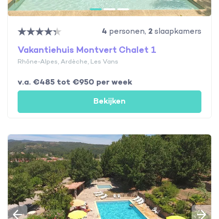
4
personen,
2
slaapkamers
Vakantiehuis Montvert Chalet 1
Rhône-Alpes, Ardèche, Les Vans
v.a. €485 tot €950 per week
Bekijken