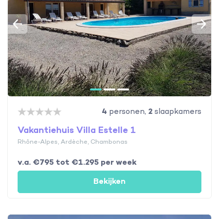
4
personen,
2
slaapkamers
Vakantiehuis Villa Estelle 1
Rhône-Alpes, Ardèche, Chambonas
v.a. €795 tot €1.295 per week
Bekijken