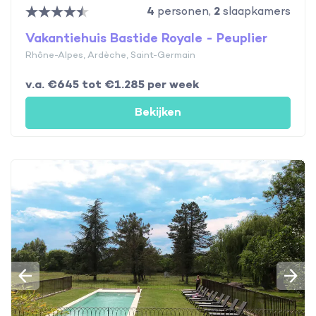
4
personen,
2
slaapkamers
Vakantiehuis Bastide Royale - Peuplier
Rhône-Alpes, Ardèche, Saint-Germain
v.a. €645 tot €1.285 per week
Bekijken