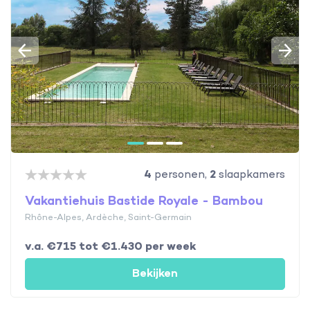
4
personen,
2
slaapkamers
Vakantiehuis Bastide Royale - Bambou
Rhône-Alpes, Ardèche, Saint-Germain
v.a. €715 tot €1.430 per week
Bekijken