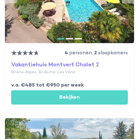
4
personen,
2
slaapkamers
Vakantiehuis Montvert Chalet 2
Rhône-Alpes, Ardèche, Les Vans
v.a. €485 tot €950 per week
Bekijken