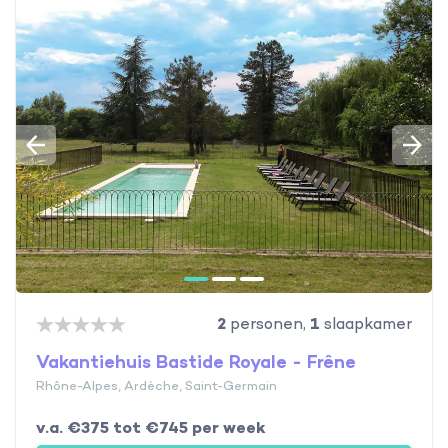
2
personen,
1
slaapkamer
Vakantiehuis Bastide Royale - Frêne
Rhône-Alpes, Ardèche, Saint-Germain
v.a. €375 tot €745 per week