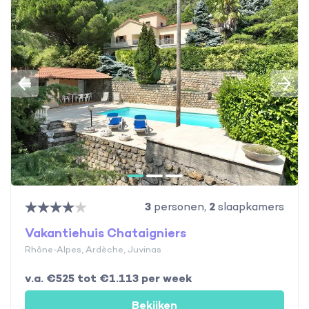
3
personen,
2
slaapkamers
Vakantiehuis Chataigniers
Rhône-Alpes, Ardèche, Juvinas
v.a. €525 tot €1.113 per week
Bekijken