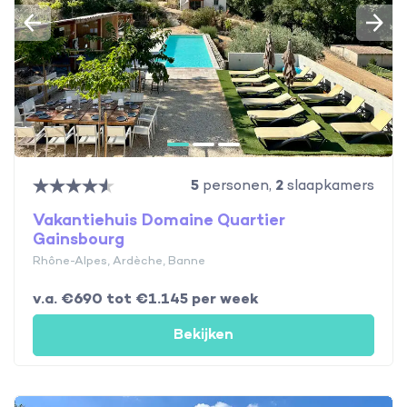
5
personen,
2
slaapkamers
Vakantiehuis Domaine Quartier
Gainsbourg
Rhône-Alpes, Ardèche, Banne
v.a. €690 tot €1.145 per week
Bekijken