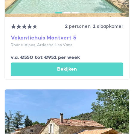
2
personen,
1
slaapkamer
Vakantiehuis Montvert 5
Rhône-Alpes, Ardèche, Les Vans
v.a. €550 tot €951 per week
Bekijken