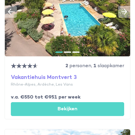
2
personen,
1
slaapkamer
Vakantiehuis Montvert 3
Rhône-Alpes, Ardèche, Les Vans
v.a. €550 tot €951 per week
Bekijken