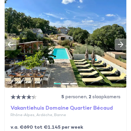
5
personen,
2
slaapkamers
Vakantiehuis Domaine Quartier Bécaud
Rhône-Alpes, Ardèche, Banne
v.a. €690 tot €1.145 per week