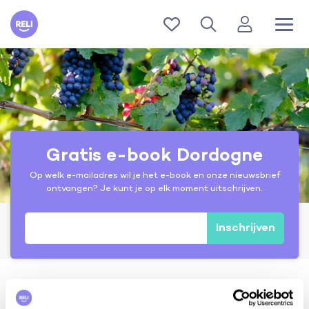
Reli
Gratis e-book Dordogne
Op welk e-mailadres wil je het e-book en onze nieuwsbrief
ontvangen? Je kunt je op elk moment uitschrijven.
Inschrijven