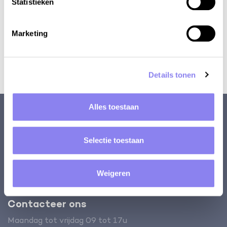
Statistieken
De mooiste vakantiehuizen in de Dordogne
De favorieten van Barbara, die samen met Henri
Marketing
Reli runt
Naar de markt in de Dordogne
Op vakantie met de elektrische auto: 10 tips
Details tonen
Alles toestaan
Algemeen
Over ons
Vaak gestelde vragen
Selectie toestaan
Vraag je persoonlijke
Verzekering
selectie aan
Contact
Huis verhuren?
Weigeren
Contacteer ons
Maandag tot vrijdag 09 tot 17u