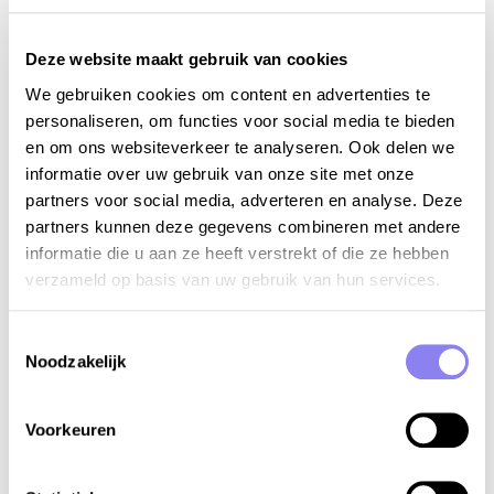
Deze website maakt gebruik van cookies
We gebruiken cookies om content en advertenties te
personaliseren, om functies voor social media te bieden
en om ons websiteverkeer te analyseren. Ook delen we
informatie over uw gebruik van onze site met onze
partners voor social media, adverteren en analyse. Deze
partners kunnen deze gegevens combineren met andere
informatie die u aan ze heeft verstrekt of die ze hebben
verzameld op basis van uw gebruik van hun services.
Toestemmingsselectie
Noodzakelijk
E-book Dordogne
De leukste uitstappen in de Dordogne
Voorkeuren
Onze persoonlijke Reli favorieten in de Dordogne
Recept: clafoutis met kersen
De wijnen van de Dordogne