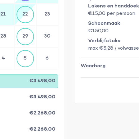
Lakens en handdoe
€15,00 per persoon
21
22
23
Schoonmaak
€150,00
28
29
30
Verblijfstaks
max €5,28 / volwasse
4
5
6
Waarborg
€3.498,00
€3.498,00
€2.268,00
€2.268,00