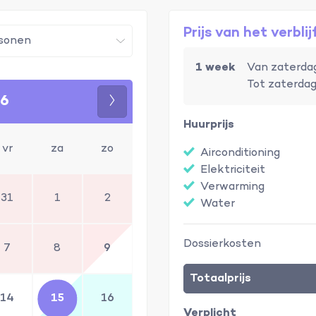
Prijs van het verblij
1 week
Van zaterdag
Tot zaterdag
26
Volgende
Huurprijs
vr
za
zo
Airconditioning
Elektriciteit
Verwarming
31
1
2
Water
Dossierkosten
7
8
9
Totaalprijs
14
15
16
Verplicht