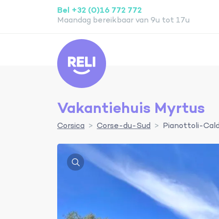
Bel +32 (0)16 772 772
Maandag bereikbaar van 9u tot 17u
Reli
Vakantiehuis Myrtus
Corsica
Corse-du-Sud
Pianottoli-Cald