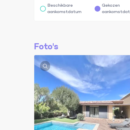
Beschikbare
Gekozen
aankomstdatum
aankomstda
Foto's