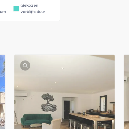
Gekozen
tum
verblijfsduur