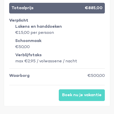
Totaalprijs
€885,00
Verplicht
Lakens en handdoeken
€15,00 per persoon
Schoonmaak
€50,00
Verblijfstaks
max €2,95 / volwassene / nacht
Waarborg
€500,00
Boek nu je vakantie