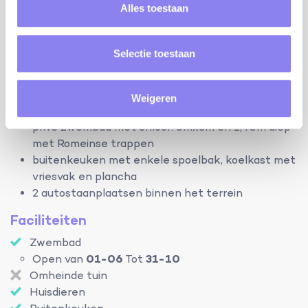
Alles toestaan
badkamer met inloopdouche, lavabo en WC
(verdiep 1)
Selectie toestaan
terrein:
woning: 55m²
Weigeren
terrein: 4ha
privé zwembad met chloor: 6mx3m en 1,40m diep
met Romeinse trappen
buitenkeuken met enkele spoelbak, koelkast met
vriesvak en plancha
2 autostaanplaatsen binnen het terrein
Faciliteiten
Zwembad
Open van
01-06
Tot
31-10
Omheinde tuin
Huisdieren