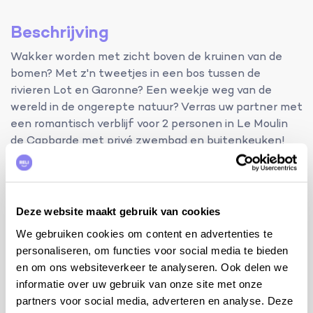
Beschrijving
Wakker worden met zicht boven de kruinen van de
bomen? Met z'n tweetjes in een bos tussen de
rivieren Lot en Garonne? Een weekje weg van de
wereld in de ongerepte natuur? Verras uw partner met
een romantisch verblijf voor 2 personen in Le Moulin
de Capbarde met privé zwembad en buitenkeuken!
Terras en overdekt terras met tuinmeubels, plancha, 4
ligzetels, hangmat en 2 parasols. Living met zithoek
en TV op verdiep 2. Ingerichte keuken op het
Deze website maakt gebruik van cookies
gelijkvloers met enkele spoelbak, kleine koelkast,
We gebruiken cookies om content en advertenties te
inductie fornuis, oven, microgolfoven, Senseo en mixer.
personaliseren, om functies voor social media te bieden
Stofzuiger.
en om ons websiteverkeer te analyseren. Ook delen we
bijkomende info:
informatie over uw gebruik van onze site met onze
partners voor social media, adverteren en analyse. Deze
1 ventilator