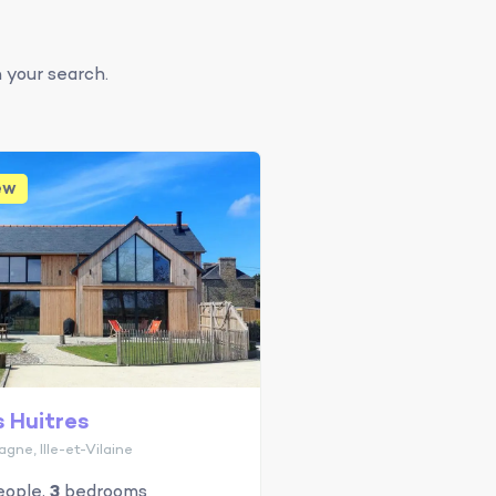
 your search.
ew
s Huitres
agne, Ille-et-Vilaine
ople,
3
bedrooms