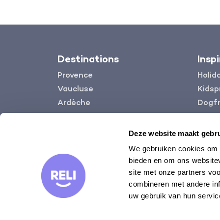
Destinations
Insp
Provence
Holid
Vaucluse
Kidsp
Ardèche
Dogfr
Languedoc
Gard
Deze website maakt gebru
Lot
We gebruiken cookies om c
Dordogne
bieden en om ons websitev
site met onze partners vo
combineren met andere inf
uw gebruik van hun servic