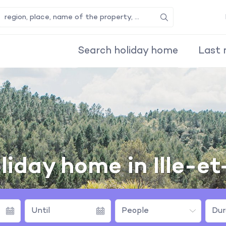
Search
Search holiday home
Last 
liday home in Ille-et