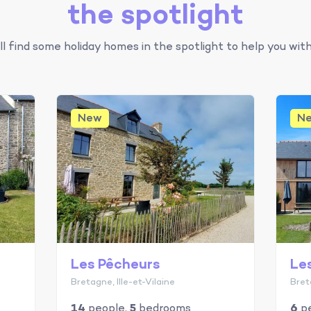
the spotlight
ll find some holiday homes in the spotlight to help you with
New
N
Les Pêcheurs
Le
Bretagne, Ille-et-Vilaine
Bret
14
people,
5
bedrooms
6
pe