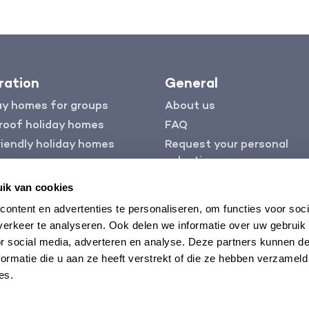
iration
General
ay homes for groups
About us
roof holiday homes
FAQ
iendly holiday homes
Request your personal
selection
Insurance
ik van cookies
Contact
ontent en advertenties te personaliseren, om functies voor soci
Rent out your property
erkeer te analyseren. Ook delen we informatie over uw gebruik
or social media, adverteren en analyse. Deze partners kunnen 
ormatie die u aan ze heeft verstrekt of die ze hebben verzameld
es.