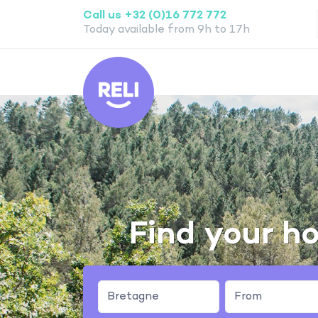
Call us +32 (0)16 772 772
Today available from 9h to 17h
Reli
Find your ho
Bretagne