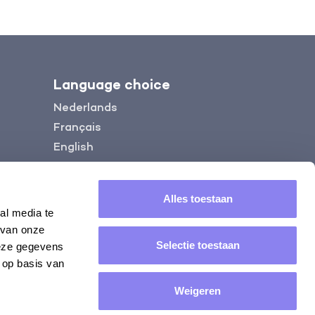
Language choice
Nederlands
Français
English
Contact us
Monday till Friday 9am to 5pm
Alles toestaan
al media te
Saturday: 9am to 1pm
 van onze
+32 (0)16 772 772
Selectie toestaan
deze gegevens
info@reli.be
 op basis van
Weigeren
Facebook
Instagram
Twitter