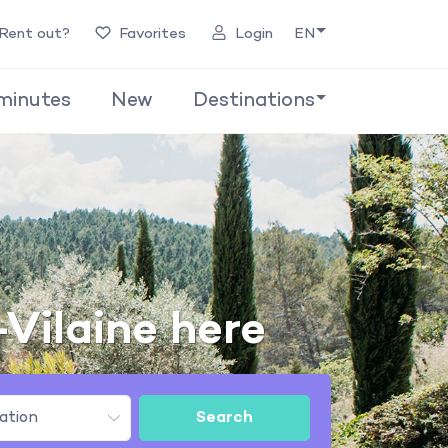
Rent out?
Favorites
Login
EN
minutes
New
Destinations
-Vilaine here