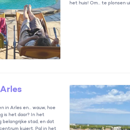
het huis! Om... te plonsen u
Arles
n in Arles en... wauw, hoe
g is het daar? In het
 belangrijke stad, en dat
t centrum kuiert. Pal in het