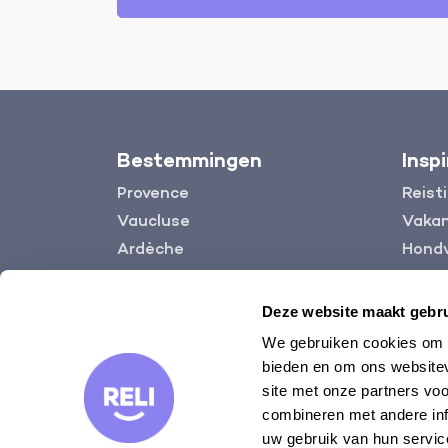
Bestemmingen
Inspi
Provence
Reist
Vaucluse
Vakan
Ardèche
Hondv
Languedoc
Kindv
Gard
Blog
Deze website maakt gebru
Lot
We gebruiken cookies om c
Dordogne
bieden en om ons websitev
site met onze partners vo
combineren met andere inf
uw gebruik van hun servic