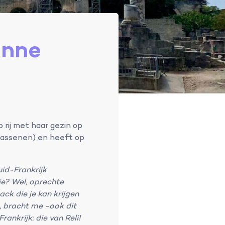
anne
 rij met haar gezin op
lwassenen) en heeft op
!
uid-Frankrijk
je? Wel, oprechte
ck die je kan krijgen
s, bracht me -ook dit
ankrijk: die van Reli!