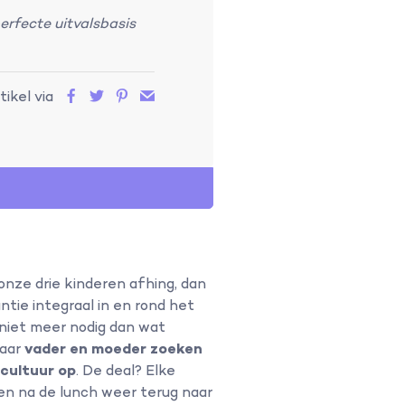
perfecte uitvalsbasis
tikel via
an onze drie kinderen afhing, dan
ie integraal in en rond het
niet meer nodig dan wat
maar
vader en moeder zoeken
 cultuur op
. De deal? Elke
en na de lunch weer terug naar