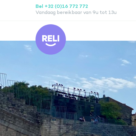
Bel +32 (0)16 772 772
Vandaag bereikbaar van 9u tot 13u
Reli