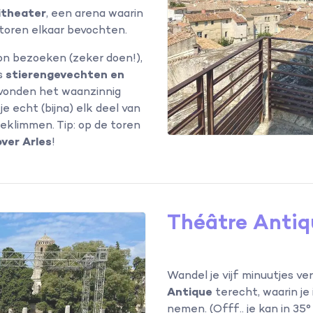
itheater
, een arena waarin
atoren elkaar bevochten.
on bezoeken (zeker doen!),
s
stierengevechten en
 vonden het waanzinnig
je echt (bijna) elk deel van
klimmen. Tip: op de toren
over Arles
!
Théâtre Anti
Wandel je vijf minuutjes ver
Antique
terecht, waarin je
nemen. (Offf.. je kan in 35