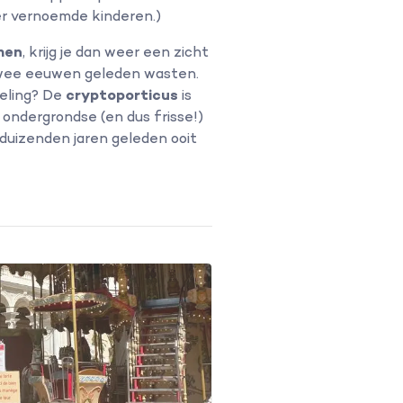
der vernoemde kinderen.)
men
, krijg je dan weer een zicht
 twee eeuwen geleden wasten.
oeling? De
cryptoporticus
is
 ondergrondse (en dus frisse!)
t duizenden jaren geleden ooit