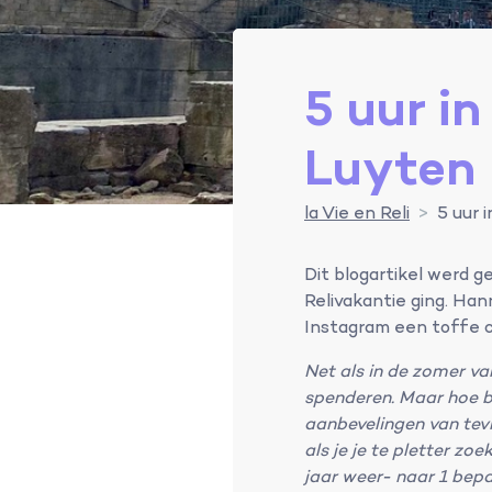
5 uur in
Luyten
la Vie en Reli
5 uur 
Dit blogartikel werd 
Relivakantie ging. Han
Instagram een toffe 
Net als in de zomer va
spenderen. Maar hoe b
aanbevelingen van tevr
als je je te pletter zo
jaar weer- naar 1 bepaa