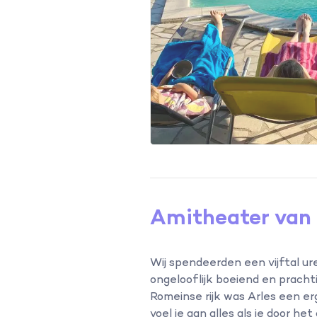
Amitheater van 
Wij spendeerden een vijftal ure
ongelooflijk boeiend en prachti
Romeinse rijk was Arles een erg
voel je aan alles als je door he