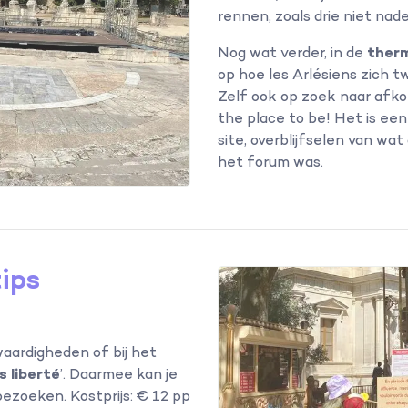
rennen, zoals drie niet na
Nog wat verder, in de
ther
op hoe les Arlésiens zich
Zelf ook op zoek naar afk
the place to be! Het is een
site, overblijfselen van wa
het forum was.
tips
aardigheden of bij het
s liberté
’. Daarmee kan je
zoeken. Kostprijs: € 12 pp