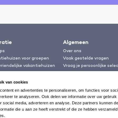
ratie
Algemeen
ips
Over ons
tiehuizen voor groepen
Vaak gestelde vragen
riendelijke vakantiehuizen
Vraag je persoonlijke selec
aan
riendelijke vakantiehuizen
Verzekering
ik van cookies
Contact
ontent en advertenties te personaliseren, om functies voor soci
Huis verhuren?
erkeer te analyseren. Ook delen we informatie over uw gebruik
or social media, adverteren en analyse. Deze partners kunnen 
ormatie die u aan ze heeft verstrekt of die ze hebben verzameld
es.