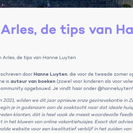
 Arles, de tips van H
in Arles, de tips van Hanne Luyten
geschreven door
Hanne Luyten
, die voor de tweede zomer op
ne is
auteur van boeken
(zowel voor kinderen als voor vo
community opgebouwd. Je vindt haar onder @hanneluyten
n 2021, wilden we dit jaar opnieuw onze gezinsvakantie in Z
egin je in godsnaam aan de zoektocht naar dat ideale huis
eden klanten, dàt is heel vaak de meest waardevolle feedba
ekt in het kluwen van online vakantiehuisjes. Exact dat advie
lde website voor een kwalitatief verblijf in het zuiden van Fr