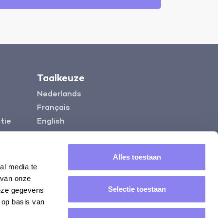
Taalkeuze
Nederlands
Français
tie
English
Contacteer ons
Maandag tot vrijdag 09 tot 17u
Alles toestaan
al media te
Zaterdag: 09 tot 13u
 van onze
+32 (0)16 772 772
Selectie toestaan
deze gegevens
info@reli.be
 op basis van