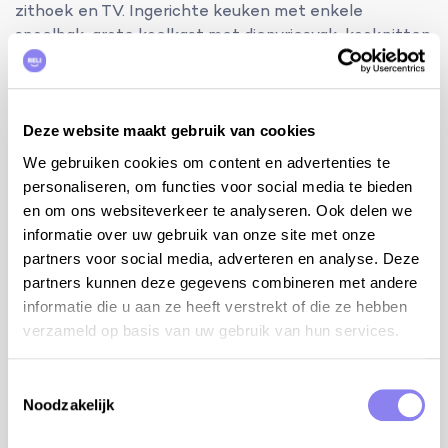
zithoek en TV. Ingerichte keuken met enkele
spoelbak, grote koelkast met diepvriesvak, kookpitten
op gas, dampkap, oven, microgolfoven,
vaatwasmachine, Nespresso, koffiezet en
wasmachine/droogkast Aparte berging met droogrek,
stofzuiger, strijkplank en strijkijzer.
Deze website maakt gebruik van cookies
We gebruiken cookies om content en advertenties te
bijkomende info:
personaliseren, om functies voor social media te bieden
internet WiFi (via kabel)
en om ons websiteverkeer te analyseren. Ook delen we
kinderstoel en babybed
informatie over uw gebruik van onze site met onze
2 ventilatoren
partners voor social media, adverteren en analyse. Deze
tafeltennis
partners kunnen deze gegevens combineren met andere
petanque ballen
informatie die u aan ze heeft verstrekt of die ze hebben
om veiligheid– en verzekeringsredenen is het
verzameld op basis van uw gebruik van hun services.
laden van de elektrische wagen via het huisnet
niet mogelijk
Toestemmingsselectie
u kunt uw elektrische/hybride wagen opladen aan
Noodzakelijk
het laadstation van de Révéo Charging Station in
Durbans op 3,3 km van de woning