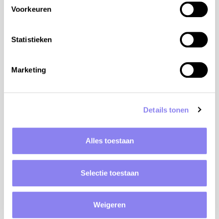
Voorkeuren
tips van de eigenaar:
aanraders: Restaurant Le Voyage d'Ernestine in
Statistieken
Alvignac, Le Grézalide in Grèzes, Le Petit Moulin
in Martel, La Racine et la Moelle in Figeac, La CAB
(la caravane à burgers) in Mayrinhac-Lentour
Marketing
Centre équestre de l’Escazalou (paarden manège)
op wandelafstand van de woning
Parc animalier de Gramat: dierentuin met 1000
Details tonen
wilde en gedomesticeerde dieren van 150
verschillende Europese soorten
le Gouffre de Padirac, feeërieke grotten met
Alles toestaan
ondergrondse boottocht en wijnproeverij
kayakken op de rivier de Dordogne of op de rivier
Selectie toestaan
de Célé
de dorpen Martel, Rocamadour, Carennac, Saint-
Cirq-Lapopie, Figeac et Cahors
Weigeren
4 slaapkamers en 3 badkamers: