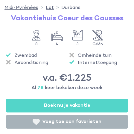
Midi-Pyrénées
Lot
Durbans
Vakantiehuis Coeur des Causses
8
4
3
Géén
Zwembad
Omheinde tuin
Airconditioning
Internettoegang
v.a. €1.225
Al
78
keer bekeken deze week
Boek nu je vakantie
Voeg toe aan favorieten