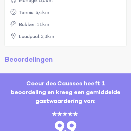
Manege: 0,6km
Tennis: 5,4km
Bakker: 11km
Laadpaal: 3,3km
Beoordelingen
Coeur des Causses heeft 1
beoordeling en kreeg een gemiddelde
gastwaardering van:
9.9