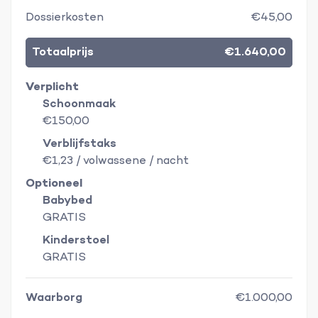
Dossierkosten
€45,00
Totaalprijs
€1.640,00
Verplicht
Schoonmaak
€150,00
Verblijfstaks
€1,23 / volwassene / nacht
Optioneel
Babybed
GRATIS
Kinderstoel
GRATIS
Waarborg
€1.000,00