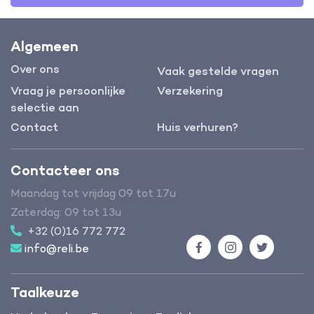
Algemeen
Over ons
Vaak gestelde vragen
Vraag je persoonlijke
Verzekering
selectie aan
Contact
Huis verhuren?
Contacteer ons
Maandag tot vrijdag 09 tot 17u
Zaterdag: 09 tot 13u
+32 (0)16 772 772
info@reli.be
Facebook
Instagram
Twitter
Taalkeuze