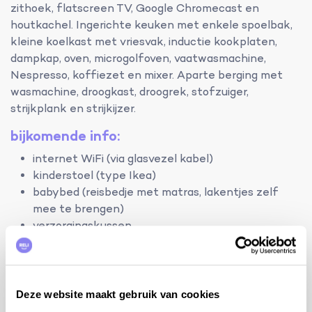
zithoek, flatscreen TV, Google Chromecast en
houtkachel. Ingerichte keuken met enkele spoelbak,
kleine koelkast met vriesvak, inductie kookplaten,
dampkap, oven, microgolfoven, vaatwasmachine,
Nespresso, koffiezet en mixer. Aparte berging met
wasmachine, droogkast, droogrek, stofzuiger,
strijkplank en strijkijzer.
bijkomende info:
internet WiFi (via glasvezel kabel)
kinderstoel (type Ikea)
babybed (reisbedje met matras, lakentjes zelf
mee te brengen)
verzorgingskussen
verduisterende gordijnen op de slaapkamers
gezelschapsspellen
u kunt uw elektrische/hybride wagen opladen aan
het laadstation in Cancale op 2,4 km van de
Deze website maakt gebruik van cookies
woning