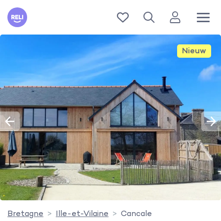
Reli
Nieuw
Bretagne
Ille-et-Vilaine
Cancale