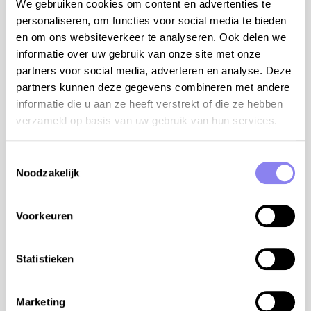
We gebruiken cookies om content en advertenties te
TGV station Saint-Malo op 13 km van de woning
personaliseren, om functies voor social media te bieden
luchthaven Aéroport Rennes Saint-Jacques op 76
en om ons websiteverkeer te analyseren. Ook delen we
km van de woning
informatie over uw gebruik van onze site met onze
partners voor social media, adverteren en analyse. Deze
De dag van aankomst en vertrek is bij deze woning
partners kunnen deze gegevens combineren met andere
flexibel, dit kan dus ook op een andere dag dan
informatie die u aan ze heeft verstrekt of die ze hebben
zaterdag of zondag. Contacteer ons hiervoor via
verzameld op basis van uw gebruik van hun services.
info@reli.be of op +32 16 772 772.
De woning kan ook gehuurd worden per nacht met een
Toestemmingsselectie
minimum van 2 nachten. Contacteer ons hiervoor via
Noodzakelijk
info@reli.be of op +32 16 772 772.
tips van de eigenaar:
Voorkeuren
op 15 minuten wandelen van het huis ligt de
haven van Cancale, "La Houle", waar u bars,
Statistieken
restaurants en winkels vindt en waar u heerlijk
kunt wandelen langs de baai van Mont Saint-
Marketing
Michel