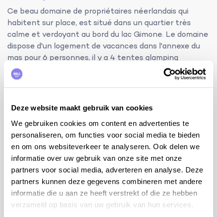
Ce beau domaine de propriétaires néerlandais qui
habitent sur place, est situé dans un quartier très
calme et verdoyant au bord du lac Gimone. Le domaine
dispose d'un logement de vacances dans l'annexe du
mas pour 6 personnes, il y a 4 tentes glamping
entièrement neuves pour 6 personnes avec vue sur le
lac et il y a une très grande piscine commune. Dans ce
lieu magique, vous pourrez profiter de vacances
fantastiques et d'un ciel étoilé incroyable pour
Deze website maakt gebruik van cookies
terminer la journée!
We gebruiken cookies om content en advertenties te
Terrasse couverte avec coin salon. Séjour avec table à
personaliseren, om functies voor social media te bieden
manger. Cuisine équipée avec évier simple,
en om ons websiteverkeer te analyseren. Ook delen we
réfrigérateur, cuisinière à gaz et Nespresso.
informatie over uw gebruik van onze site met onze
Balayeuse, pelle à poussière et brosse.
partners voor social media, adverteren en analyse. Deze
partners kunnen deze gegevens combineren met andere
Si la période souhaitée a déjà été louée, consultez
informatie die u aan ze heeft verstrekt of die ze hebben
ici la disponibilité des autres tentes de luxe ou
verzameld op basis van uw gebruik van hun services.
contactez-nous:
Glamping tent 2
/
Glamping tent 3
/