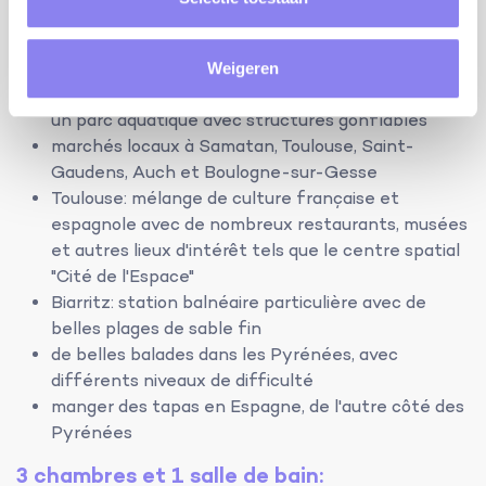
conseils du propriétaire:
le Lac de la Gimone dispose d'une plage surveillée
en juillet et août, un snack-bar, des paddles,
Weigeren
kayaks, avirons, barques et pédalos à la location et
un parc aquatique avec structures gonflables
marchés locaux à Samatan, Toulouse, Saint-
Gaudens, Auch et Boulogne-sur-Gesse
Toulouse: mélange de culture française et
espagnole avec de nombreux restaurants, musées
et autres lieux d'intérêt tels que le centre spatial
"Cité de l'Espace"
Biarritz: station balnéaire particulière avec de
belles plages de sable fin
de belles balades dans les Pyrénées, avec
différents niveaux de difficulté
manger des tapas en Espagne, de l'autre côté des
Pyrénées
3 chambres et 1 salle de bain: