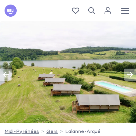
Reli
Midi-Pyrénées
Gers
Lalanne-Arqué