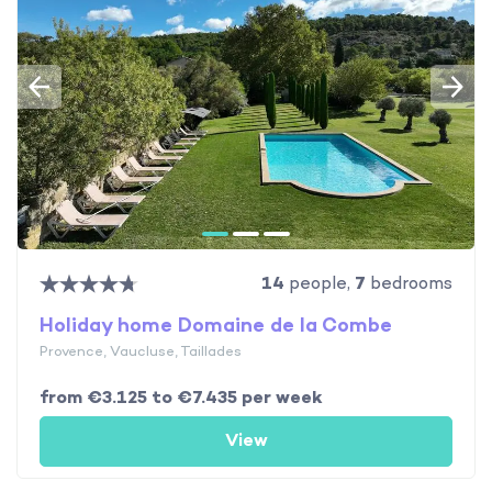
14
people,
7
bedrooms
Holiday home Domaine de la Combe
Provence, Vaucluse, Taillades
from €3.125 to €7.435 per week
View