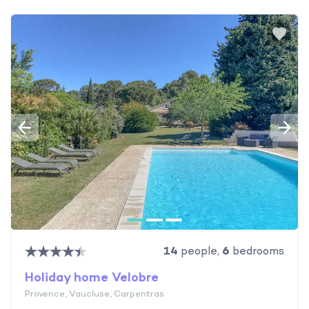
14
people,
6
bedrooms
Holiday home Velobre
Provence, Vaucluse, Carpentras