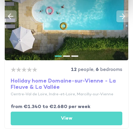
12
people,
6
bedrooms
Holiday home Domaine-sur-Vienne - La
Fleuve & La Vallée
Centre-Val de Loire, Indre-et-Loire, Marcilly-sur-Vienne
from €1.340 to €2.680 per week
View