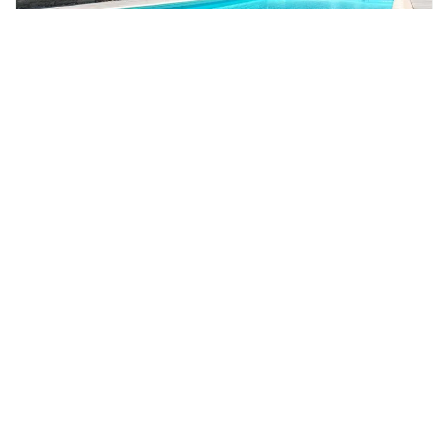
14
people,
7
bedrooms
Holiday home Le Méandre
Rhône-Alpes, Ardèche, Sampzon
from €2.875 to €5.750 per week
View