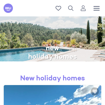
Reli
new
holiday homes
New holiday homes