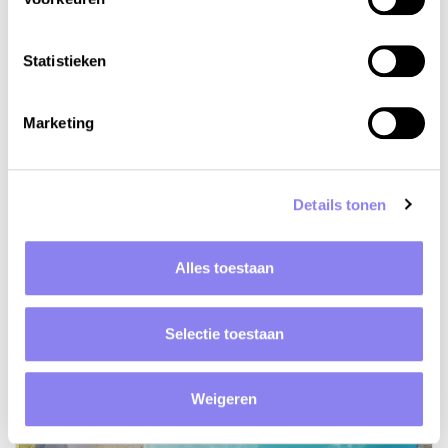
Statistieken
Marketing
12
people,
6
bedrooms
Holiday home Mas Cantalou
Provence, Bouches-du-Rhône, Châteaurenard
Details tonen
from €4.688 to €6.250 per week
Alles toestaan
View
Selectie toestaan
Weigeren