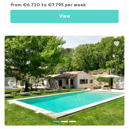
from €6.710 to €7.795 per week
View