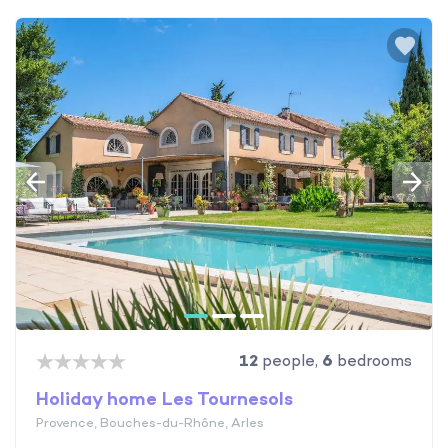
12
people,
6
bedrooms
Holiday home Les Tournesols
Provence, Bouches-du-Rhône, Arles