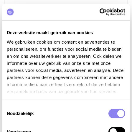
12
people,
6
bedrooms
Holiday home Mas des Côtes
Provence, Vaucluse, Saint-Hippolyte-le-Graveyron
Deze website maakt gebruik van cookies
from €3.095 to €4.945 per week
We gebruiken cookies om content en advertenties te
View
personaliseren, om functies voor social media te bieden
en om ons websiteverkeer te analyseren. Ook delen we
informatie over uw gebruik van onze site met onze
partners voor social media, adverteren en analyse. Deze
partners kunnen deze gegevens combineren met andere
informatie die u aan ze heeft verstrekt of die ze hebben
verzameld op basis van uw gebruik van hun services.
Toestemmingsselectie
Noodzakelijk
Voorkeuren