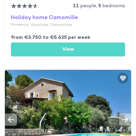
11
people,
5
bedrooms
Holiday home Camomille
Provence, Vaucluse, Carpentras
from €3.750 to €5.625 per week
View