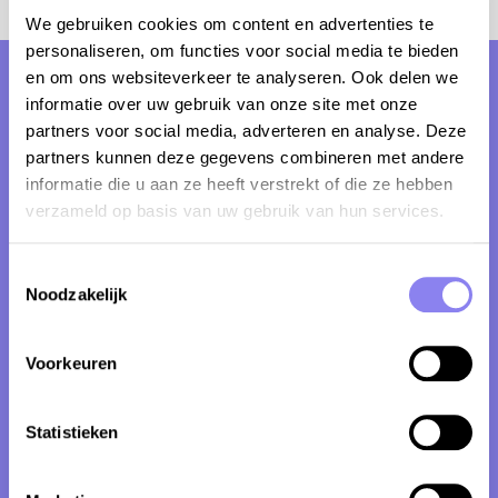
We gebruiken cookies om content en advertenties te
personaliseren, om functies voor social media te bieden
Mas des Bignones has received 15
en om ons websiteverkeer te analyseren. Ook delen we
informatie over uw gebruik van onze site met onze
reviews and received an average
partners voor social media, adverteren en analyse. Deze
guest rating of:
partners kunnen deze gegevens combineren met andere
informatie die u aan ze heeft verstrekt of die ze hebben
verzameld op basis van uw gebruik van hun services.
8.7
Toestemmingsselectie
Noodzakelijk
Family Van Nijverseel
Voorkeuren
Visited in July 2026
Mooi, karaktervol gebouw, mooi gelegen, fijne
Statistieken
buitenruimtes