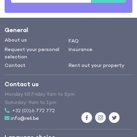
General
About us
FAQ
Request your personal
Insurance
selection
Contact
Rent out your property
Contact us
Monday till Friday 9am to 5pm
Saturday: 9am to 1pm
+32 (0)16 772 772
info@reli.be
Facebook
Instagram
Twitter