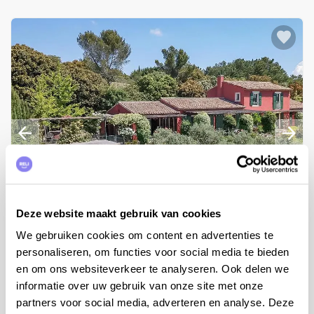
Deze website maakt gebruik van cookies
We gebruiken cookies om content en advertenties te
personaliseren, om functies voor social media te bieden
14
people,
5
bedrooms
en om ons websiteverkeer te analyseren. Ook delen we
Holiday home Mas Abrivado
informatie over uw gebruik van onze site met onze
Provence, Bouches-du-Rhône, Eyragues
partners voor social media, adverteren en analyse. Deze