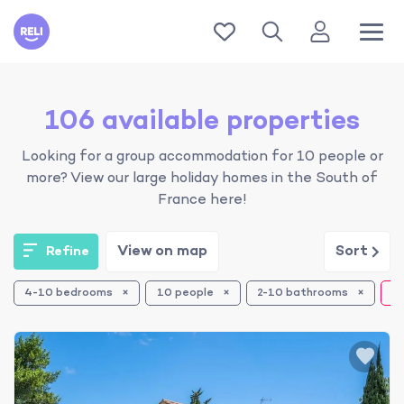
Reli
106 available properties
Looking for a group accommodation for 10 people or
more? View our large holiday homes in the South of
France here!
View on map
Sort
Refine
4-10 bedrooms
10 people
2-10 bathrooms
Re