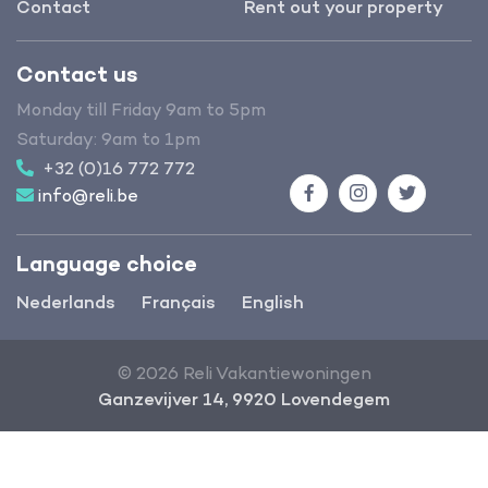
Contact
Rent out your property
Contact us
Monday till Friday 9am to 5pm
Saturday: 9am to 1pm
+32 (0)16 772 772
info@reli.be
Facebook
Instagram
Twitter
Language choice
Nederlands
Français
English
© 2026 Reli Vakantiewoningen
Ganzevijver 14, 9920 Lovendegem
Terms and conditions
Privacy & disclaimer
Filter
Sitemap