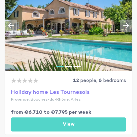
12
people,
6
bedrooms
Holiday home Les Tournesols
Provence, Bouches-du-Rhône, Arles
from €6.710 to €7.795 per week
View