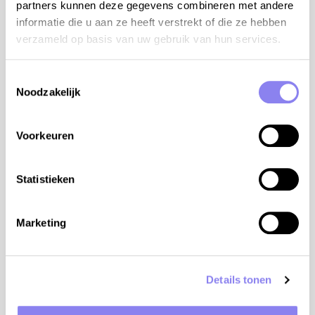
partners kunnen deze gegevens combineren met andere
from €6.835 to €9.535 per week
informatie die u aan ze heeft verstrekt of die ze hebben
verzameld op basis van uw gebruik van hun services.
View
Toestemmingsselectie
Noodzakelijk
<
Page 14 of 14
>
Voorkeuren
our personal touch
Statistieken
use the experience of the reli team
Marketing
Details tonen