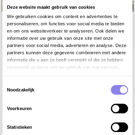
Deze website maakt gebruik van cookies
We gebruiken cookies om content en advertenties te
Vakantiehuis La Caudeau
personaliseren, om functies voor social media te bieden
Aquitaine, Dordogne
en om ons websiteverkeer te analyseren. Ook delen we
informatie over uw gebruik van onze site met onze
10
personen,
5
slaapkamers
partners voor social media, adverteren en analyse. Deze
partners kunnen deze gegevens combineren met andere
informatie die u aan ze heeft verstrekt of die ze hebben
verzameld op basis van uw gebruik van hun services.
Must-visits in de Dordogne
Toestemmingsselectie
Noodzakelijk
Welke plekjes in de Dordogne mogen absoluut
niet ontbreken op jouw to-do lijstje?
Voorkeuren
Deze tips komen uitgebreid aan bod in ons
gratis e-book Dordogne
!
Statistieken