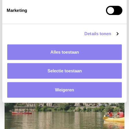
Terug in de tijd in Sarlat
De tuinen van Marqueyssac
Marketing
Kasteel van Beynac
Afdalen in Lascaux
Details tonen
Alles toestaan
Selectie toestaan
Weigeren