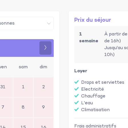
Prix du séjour
1
À partir d
semaine
de 16h)
Suivant
Jusqu'au s
10h)
ven
sam
dim
Loyer
Draps et serviettes
31
1
2
Electricité
Chauffage
L'eau
7
8
9
Climatisation
Frais administratifs
14
15
16