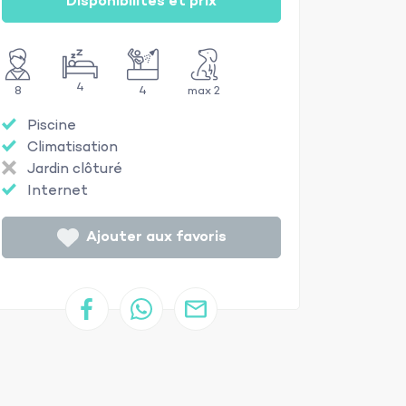
Disponibilités et prix
4
8
4
max 2
Piscine
Climatisation
Jardin clôturé
Internet
Ajouter aux favoris