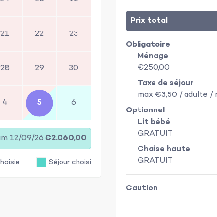
Prix total
21
22
23
Obligatoire
Ménage
€250,00
28
29
30
Taxe de séjour
max €3,50 / adulte / 
4
5
6
Optionnel
Lit bébé
GRATUIT
sam 12/09/26
€2.060,00
Chaise haute
GRATUIT
hoisie
Séjour choisi
Caution