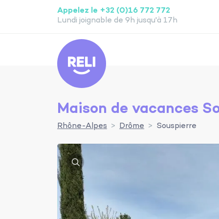
Appelez le +32 (0)16 772 772
Lundi joignable de 9h jusqu'à 17h
Reli
Maison de vacances So
Rhône-Alpes
Drôme
Souspierre