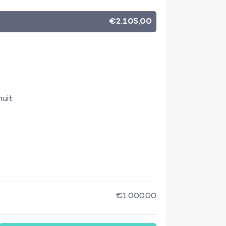
€2.105,00
nuit
€1.000,00