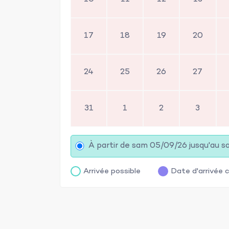
17
18
19
20
24
25
26
27
31
1
2
3
À partir de sam 05/09/26 jusqu'au 
Arrivée possible
Date d'arrivée c