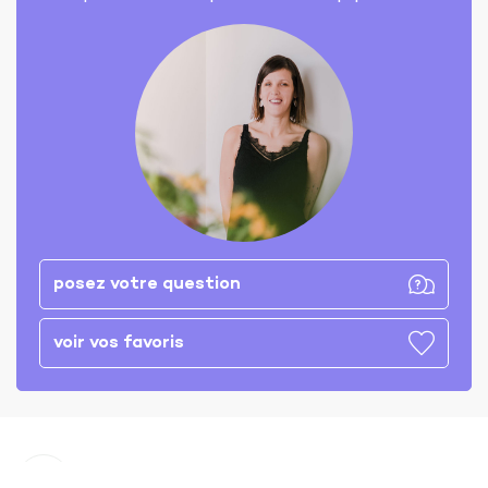
posez votre question
voir vos favoris
Chaque propriété est visitée personnellement