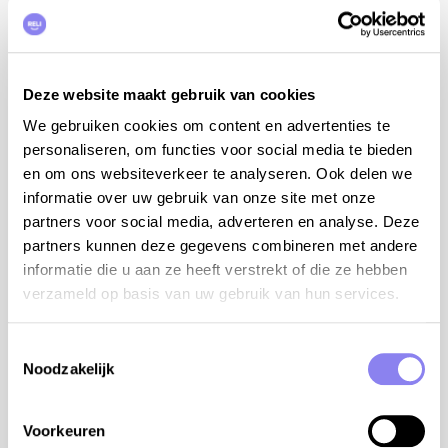
Deze website maakt gebruik van cookies
4
personnes,
2
chambres
We gebruiken cookies om content en advertenties te
Maison de vacances Villa Estelle 1
personaliseren, om functies voor social media te bieden
Rhône-Alpes, Ardèche, Chambonas
en om ons websiteverkeer te analyseren. Ook delen we
informatie over uw gebruik van onze site met onze
de €795 à €1.295 par semaine
partners voor social media, adverteren en analyse. Deze
partners kunnen deze gegevens combineren met andere
Plus d'info
informatie die u aan ze heeft verstrekt of die ze hebben
verzameld op basis van uw gebruik van hun services.
Toestemmingsselectie
Noodzakelijk
Voorkeuren