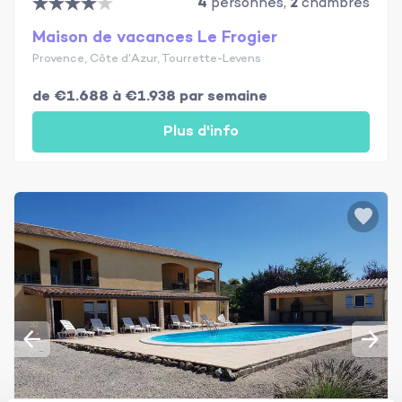
4
personnes,
2
chambres
Maison de vacances Le Frogier
Provence, Côte d'Azur, Tourrette-Levens
de €1.688 à €1.938 par semaine
Plus d'info