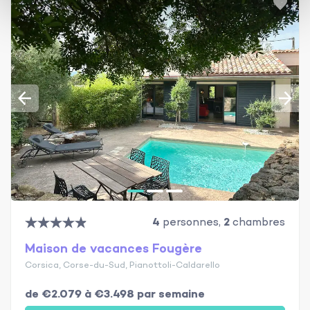
4
personnes,
2
chambres
Maison de vacances Fougère
Corsica, Corse-du-Sud, Pianottoli-Caldarello
de €2.079 à €3.498 par semaine