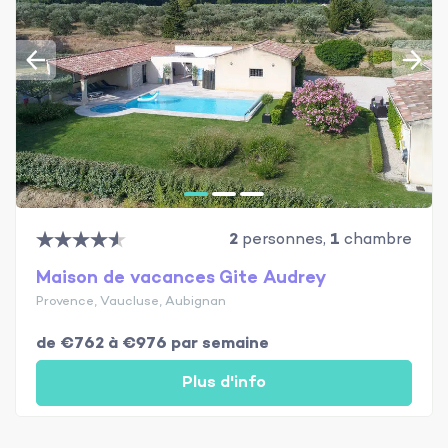
2
personnes,
1
chambre
Maison de vacances Gite Audrey
Provence, Vaucluse, Aubignan
de €762 à €976 par semaine
Plus d'info